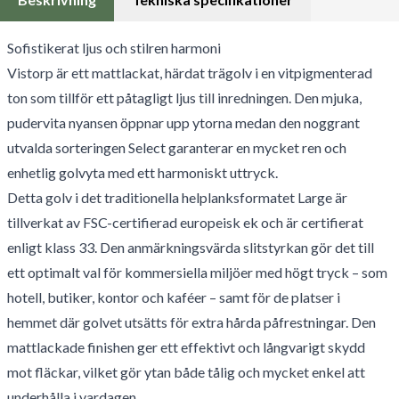
Sofistikerat ljus och stilren harmoni
Vistorp är ett mattlackat, härdat trägolv i en vitpigmenterad
ton som tillför ett påtagligt ljus till inredningen. Den mjuka,
pudervita nyansen öppnar upp ytorna medan den noggrant
utvalda sorteringen Select garanterar en mycket ren och
enhetlig golvyta med ett harmoniskt uttryck.
Detta golv i det traditionella helplanksformatet Large är
tillverkat av FSC-certifierad europeisk ek och är certifierat
enligt klass 33. Den anmärkningsvärda slitstyrkan gör det till
ett optimalt val för kommersiella miljöer med högt tryck – som
hotell, butiker, kontor och kaféer – samt för de platser i
hemmet där golvet utsätts för extra hårda påfrestningar. Den
mattlackade finishen ger ett effektivt och långvarigt skydd
mot fläckar, vilket gör ytan både tålig och mycket enkel att
underhålla i vardagen.