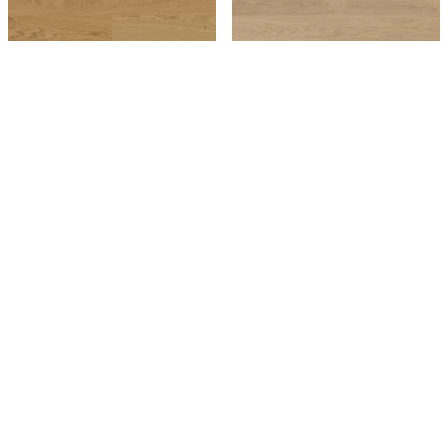
BJE310040
BJE310045
Bjelin Kvarnby 3.0 L
Bjelin Loshult 3.0 L
BJE310044
BJE310053
Bjelin Norrlia 3.0 L
Bjelin Skogen 3.0 M