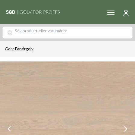
Golv
/
Fanérgolv