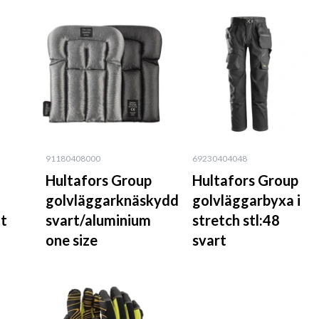
91180408000
69230404048
Hultafors Group
Hultafors Group
golvläggarknäskydd
golvläggarbyxa i
it
svart/aluminium
stretch stl:48
one size
svart