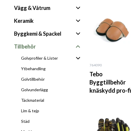
Vägg & Våtrum
Keramik
Byggkemi & Spackel
Tillbehör
Golvprofiler & Lister
764090
Ytbehandling
Tebo
Golvtillbehör
Byggtillbehör
knäskydd pro-f
Golvunderlägg
Täckmaterial
Lim & tejp
Städ