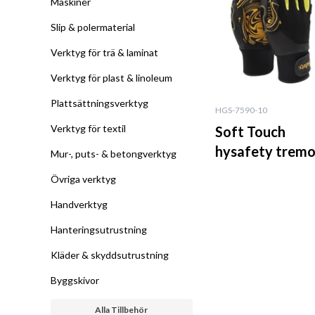
Maskiner
Slip & polermaterial
Verktyg för trä & laminat
Verktyg för plast & linoleum
Plattsättningsverktyg
HGS-7590-10
Verktyg för textil
Soft Touch
hysafety tremo
Mur-, puts- & betongverktyg
Övriga verktyg
Handverktyg
Hanteringsutrustning
Kläder & skyddsutrustning
Byggskivor
Alla Tillbehör