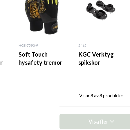
HGS-7590-9
5465
Soft Touch
KGC Verktyg
r
hysafety tremor
spikskor
Visar 8 av 8 produkter
Visa fler