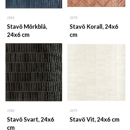
J381
J379
Stavö Mörkblå,
Stavö Korall, 24x6
24x6 cm
cm
J382
J375
Stavö Svart, 24x6
Stavö Vit, 24x6 cm
cm