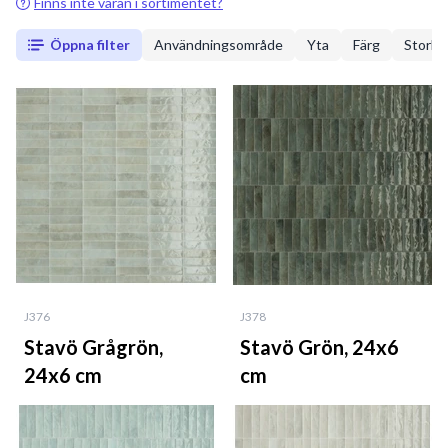
Finns inte varan i sortimentet?
Öppna filter
Användningsområde
Yta
Färg
Storle
J376
J378
Stavö Grågrön,
Stavö Grön, 24x6
24x6 cm
cm