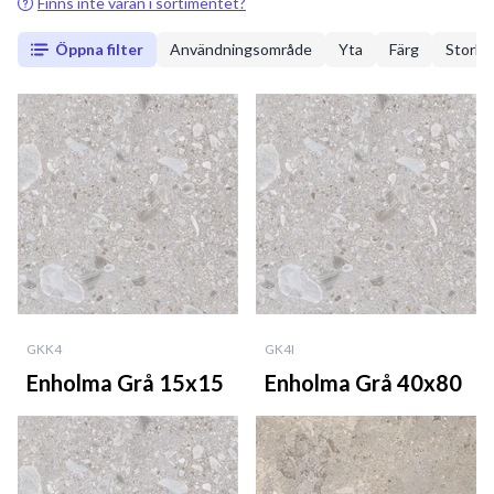
Finns inte varan i sortimentet?
Öppna filter
Användningsområde
Yta
Färg
Storle
GKK4
GK4I
Enholma Grå 15x15
Enholma Grå 40x80