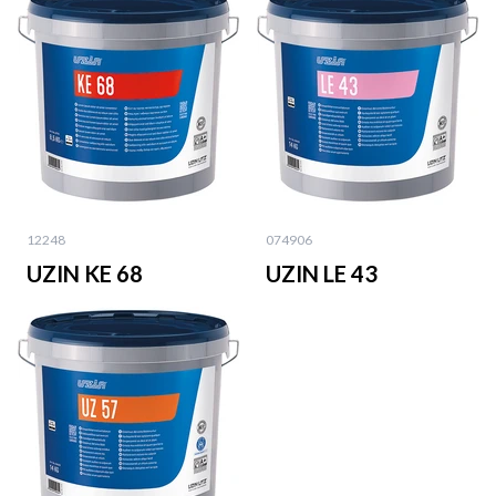
12248
074906
UZIN KE 68
UZIN LE 43