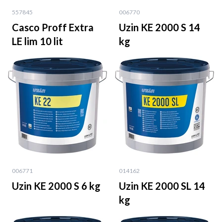
557845
006770
Casco Proff Extra
Uzin KE 2000 S 14
LE lim 10 lit
kg
006771
014162
Uzin KE 2000 S 6 kg
Uzin KE 2000 SL 14
kg