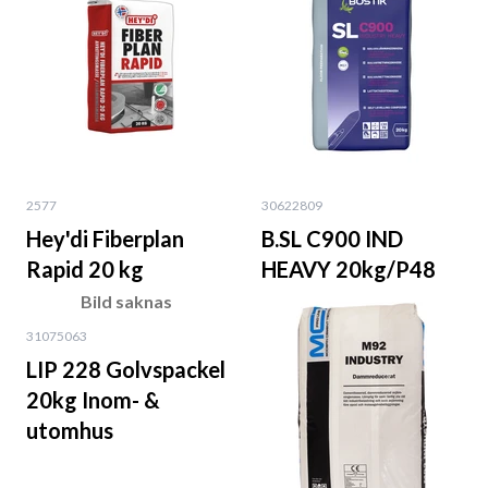
2577
30622809
Hey'di Fiberplan
B.SL C900 IND
Rapid 20 kg
HEAVY 20kg/P48
Bild saknas
31075063
LIP 228 Golvspackel
20kg Inom- &
utomhus