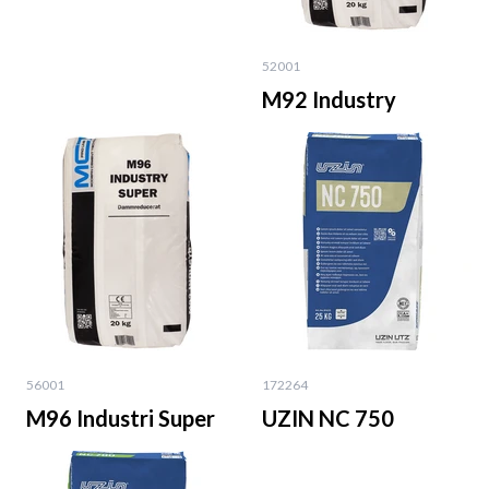
52001
M92 Industry
56001
172264
M96 Industri Super
UZIN NC 750