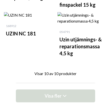
finspackel 15 kg
168912
054791
UZIN NC 181
Uzin utjämnings- &
reparationsmassa
4,5 kg
Visar 10 av 10 produkter
Visa fler