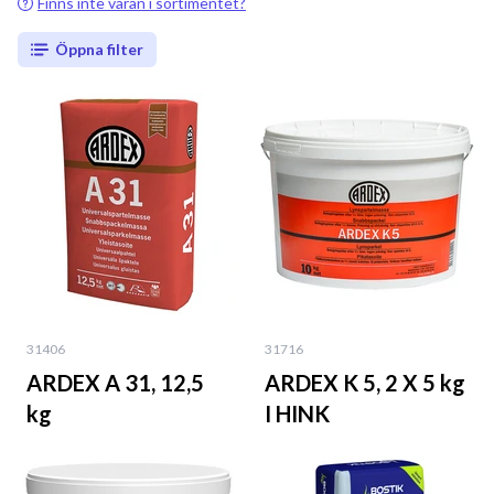
Finns inte varan i sortimentet?
Öppna filter
31406
31716
ARDEX A 31, 12,5
ARDEX K 5, 2 X 5 kg
kg
I HINK