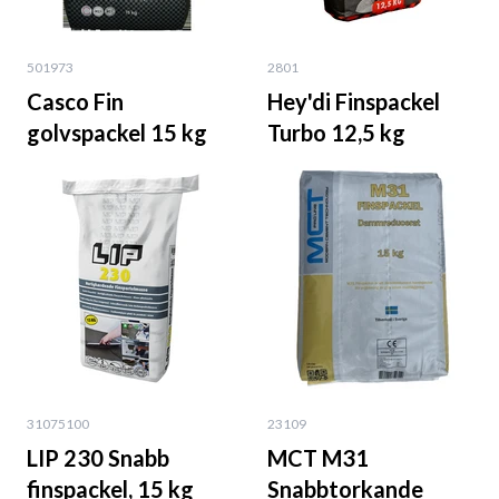
501973
2801
Casco Fin
Hey'di Finspackel
golvspackel 15 kg
Turbo 12,5 kg
31075100
23109
LIP 230 Snabb
MCT M31
finspackel, 15 kg
Snabbtorkande