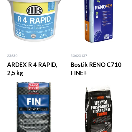
23630
30623137
ARDEX R 4 RAPID,
Bostik RENO C710
2,5 kg
FINE+