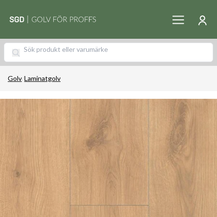
Golv
/
Laminatgolv