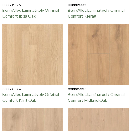
008805326
008805332
BerryAlloc Laminatgolv Original
BerryAlloc Laminatgolv Original
Comfort Ibiza Oak
Comfort Kjerag
008805324
008805330
BerryAlloc Laminatgolv Original
BerryAlloc Laminatgolv Original
Comfort Klint Oak
Comfort Midland Oak