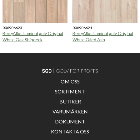
006906623
006906621
BerryAlloc Laminatgolv Original
BerryAlloc Laminatgolv Original
White Oak Shipdeck
White Oiled Ash
OM OSS
SORTIMENT
BUTIKER
VARUMÄRKEN
DOKUMENT
KONTAKTA OSS