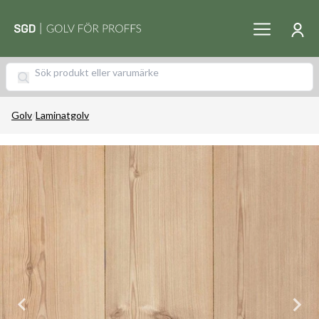
Golv
/
Laminatgolv