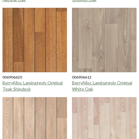
006906620
006906612
BerryAlloc Laminatgolv Original
BerryAlloc Laminatgolv Original
Teak Shipdeck
White Oak