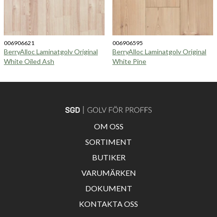
006906621
006906595
BerryAlloc Laminatgolv Original
BerryAlloc Laminatgolv Original
White Oiled Ash
White Pine
OM OSS
SORTIMENT
BUTIKER
VARUMÄRKEN
DOKUMENT
KONTAKTA OSS