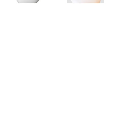
005482813
008056657
Hey'di Pro Primer 25 kg
Hey'di Primer Ute 1 liter
008056658
1340-0000001
Hey'di Primer Ute 4 liter
Slitskikt ek 4,2x185x2215 mm