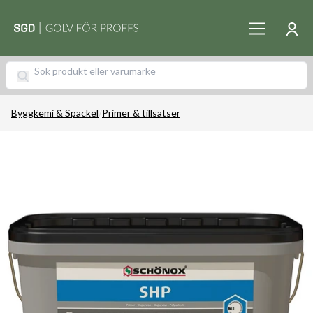
Byggkemi & Spackel
/
Primer & tillsatser