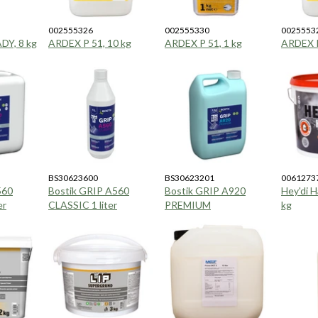
002555326
002555330
0025553
DY, 8 kg
ARDEX P 51, 10 kg
ARDEX P 51, 1 kg
ARDEX P
BS30623600
BS30623201
0061273
560
Bostik GRIP A560
Bostik GRIP A920
Hey'di 
er
CLASSIC 1 liter
PREMIUM
kg