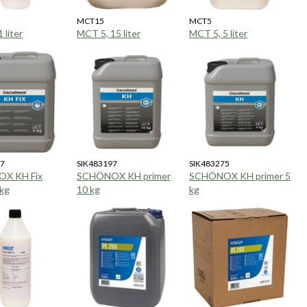
MCT15
MCT5
 liter
MCT 5, 15 liter
MCT 5, 5 liter
77
SIK483197
SIK483275
X KH Fix
SCHÖNOX KH primer
SCHÖNOX KH primer 5
5kg
10 kg
kg