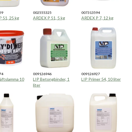
29
002555325
007313594
 51, 25 kg
ARDEX P 51, 5 kg
ARDEX P 7, 12 kg
74
009126946
009126927
Häftslamma 10
LIP Betongbinder, 1
LIP Primer 54, 10 liter
liter