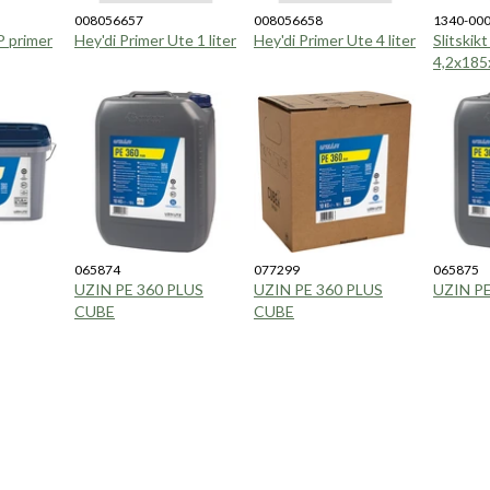
008056657
008056658
1340-00
primer
Hey'di Primer Ute 1 liter
Hey'di Primer Ute 4 liter
Slitskikt
4,2x18
065874
077299
065875
UZIN PE 360 PLUS
UZIN PE 360 PLUS
UZIN PE
CUBE
CUBE