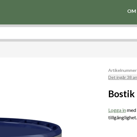
OM 
Artikelnummer
Det ingår 38 a
Bostik
Logga in
med e
tillgänglighet.