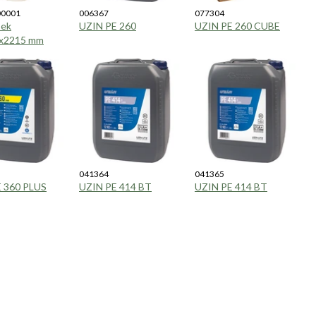
00001
006367
077304
 ek
UZIN PE 260
UZIN PE 260 CUBE
5x2215 mm
041364
041365
 360 PLUS
UZIN PE 414 BT
UZIN PE 414 BT