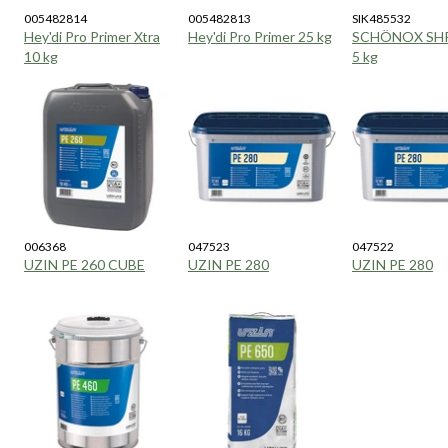
005482814
005482813
SIK485532
Hey'di Pro Primer Xtra
Hey'di Pro Primer 25 kg
SCHÖNOX SHP 
10 kg
5 kg
006368
047523
047522
UZIN PE 260 CUBE
UZIN PE 280
UZIN PE 280