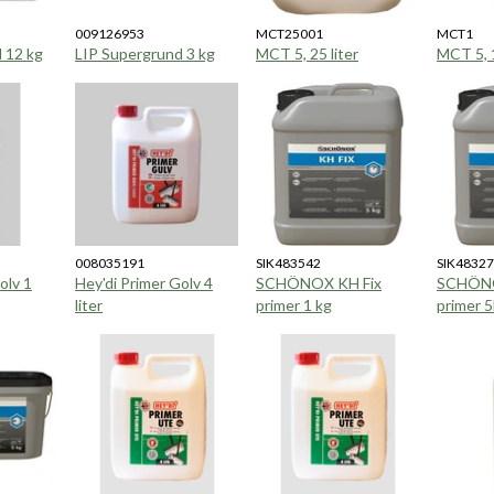
009126953
MCT25001
MCT1
 12 kg
LIP Supergrund 3 kg
MCT 5, 25 liter
MCT 5, 1
008035191
SIK483542
SIK4832
olv 1
Hey'di Primer Golv 4
SCHÖNOX KH Fix
SCHÖNO
liter
primer 1 kg
primer 