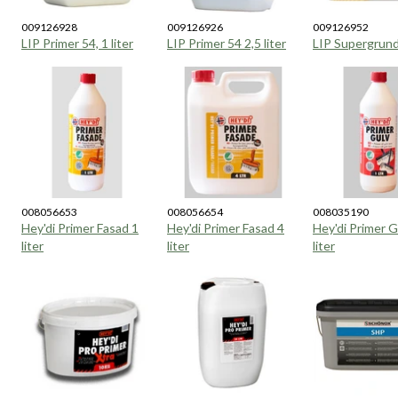
009126928
009126926
009126952
LIP Primer 54, 1 liter
LIP Primer 54 2,5 liter
LIP Supergrund
008056653
008056654
008035190
Hey'di Primer Fasad 1
Hey'di Primer Fasad 4
Hey'di Primer G
liter
liter
liter