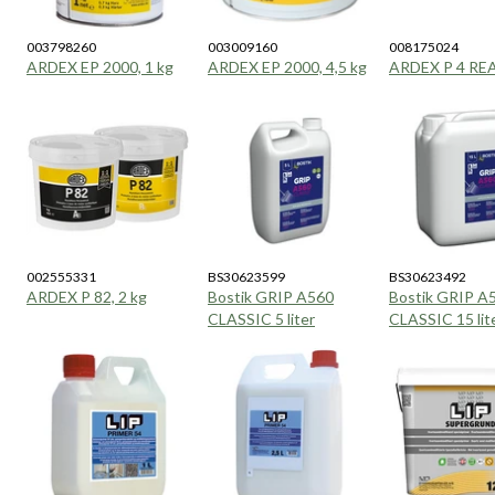
003798260
003009160
008175024
ARDEX EP 2000, 1 kg
ARDEX EP 2000, 4,5 kg
ARDEX P 4 REA
002555331
BS30623599
BS30623492
ARDEX P 82, 2 kg
Bostik GRIP A560
Bostik GRIP A
CLASSIC 5 liter
CLASSIC 15 lit