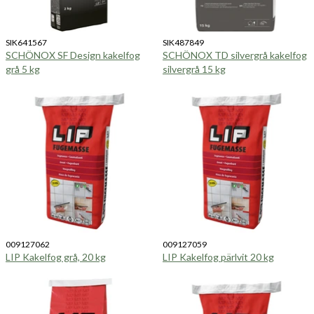
SIK641567
SIK487849
SCHÖNOX SF Design kakelfog
SCHÖNOX TD silvergrå kakelfog
grå 5 kg
silvergrå 15 kg
009127062
009127059
LIP Kakelfog grå, 20 kg
LIP Kakelfog pärlvit 20 kg