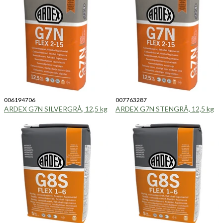
006194706
007763287
ARDEX G7N SILVERGRÅ, 12,5 kg
ARDEX G7N STENGRÅ, 12,5 kg