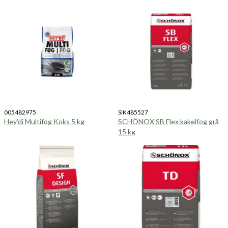
005482975
SIK485527
Hey'di Multifog Koks 5 kg
SCHÖNOX SB Flex kakelfog grå
15 kg