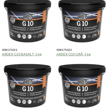
008175021
008175023
ARDEX G10 BASALT, 5 kg
ARDEX G10 GRÅ, 5 kg