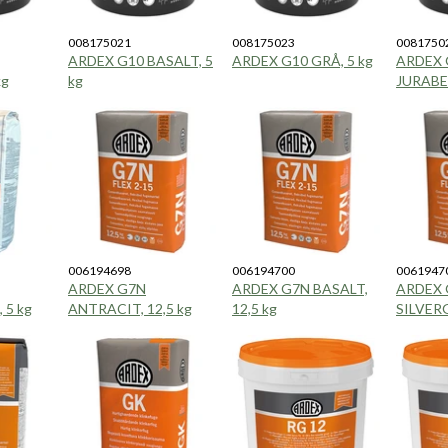
008175021
008175023
0081750
ARDEX G10 BASALT, 5
ARDEX G10 GRÅ, 5 kg
ARDEX 
kg
kg
JURABEI
006194698
006194700
0061947
ARDEX G7N
ARDEX G7N BASALT,
ARDEX 
 5 kg
ANTRACIT, 12,5 kg
12,5 kg
SILVERG