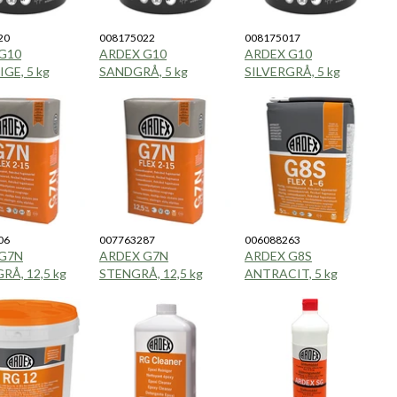
20
008175022
008175017
G10
ARDEX G10
ARDEX G10
GE, 5 kg
SANDGRÅ, 5 kg
SILVERGRÅ, 5 kg
06
007763287
006088263
G7N
ARDEX G7N
ARDEX G8S
RÅ, 12,5 kg
STENGRÅ, 12,5 kg
ANTRACIT, 5 kg