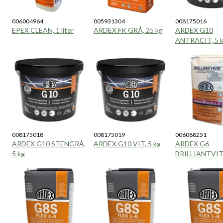
006004964
005931304
008175016
EPEX CLEAN, 1 liter
ARDEX FK GRÅ, 25 kg
ARDEX G10
ANTRACIT, 5 
008175018
008175019
006088251
ARDEX G10 STENGRÅ,
ARDEX G10 VIT, 5 kg
ARDEX G6
5 kg
BRILLIANTVIT,