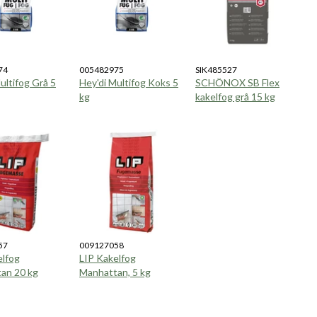
74
005482975
SIK485527
ultifog Grå 5
Hey'di Multifog Koks 5
SCHÖNOX SB Flex
kg
kakelfog grå 15 kg
57
009127058
elfog
LIP Kakelfog
an 20 kg
Manhattan, 5 kg