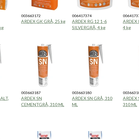
003663172
006417374
0064173
ARDEX GK GRÅ, 25 kg
ARDEX RG 12 1-6
ARDEX R
kg
SILVERGRÅ, 4 kg
4 kg
003663187
003663180
0036631
ALT,
ARDEX SN
ARDEX SN GRÅ, 310
ARDEX 
CEMENTGRÅ, 310 ML
ML
310 ML