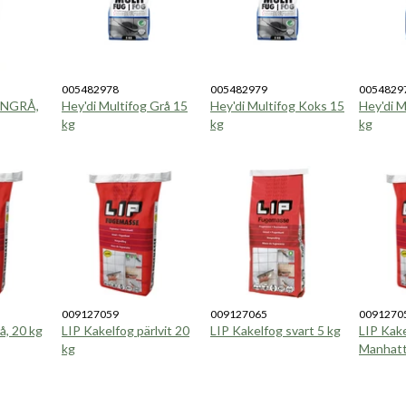
005482978
005482979
0054829
ENGRÅ,
Hey'di Multifog Grå 15
Hey'di Multifog Koks 15
Hey'di M
kg
kg
kg
009127059
009127065
0091270
å, 20 kg
LIP Kakelfog pärlvit 20
LIP Kakelfog svart 5 kg
LIP Kak
kg
Manhatt