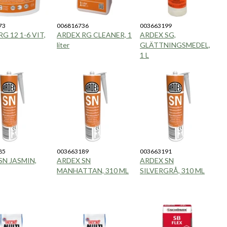
73
006816736
003663199
G 12 1-6 VIT,
ARDEX RG CLEANER, 1
ARDEX SG,
liter
GLÄTTNINGSMEDEL,
1 L
85
003663189
003663191
SN JASMIN,
ARDEX SN
ARDEX SN
MANHATTAN, 310 ML
SILVERGRÅ, 310 ML