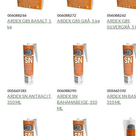
006088266
006088272
006088262
ARDEX G8S BASALT, 5
ARDEX G8S GRÅ, 5 kg
ARDEX G8S
kg
SILVERGRÅ, 5 
003663183
006088290
003663192
ARDEX SN ANTRACIT,
ARDEX SN
ARDEX SN BAS
310 ML
BAHAMABEIGE, 310
310 ML
ML