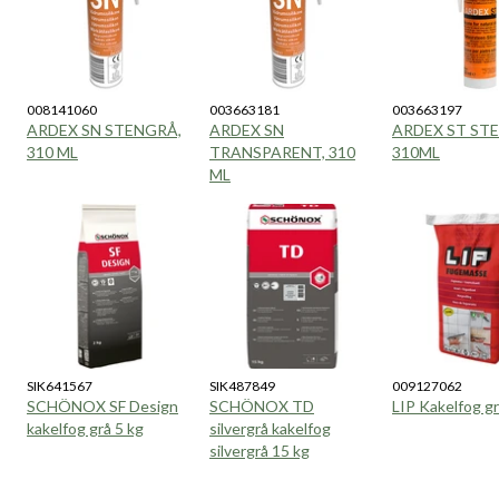
008141060
003663181
003663197
ARDEX SN STENGRÅ,
ARDEX SN
ARDEX ST ST
310 ML
TRANSPARENT, 310
310ML
ML
SIK641567
SIK487849
009127062
SCHÖNOX SF Design
SCHÖNOX TD
LIP Kakelfog gr
kakelfog grå 5 kg
silvergrå kakelfog
silvergrå 15 kg