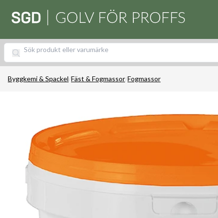
Byggkemi & Spackel
/
Fäst & Fogmassor
/
Fogmassor