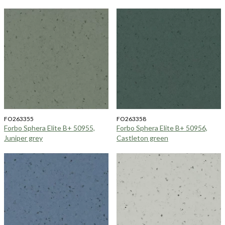
FO263355
FO263358
Forbo Sphera Elite B+ 50955,
Forbo Sphera Elite B+ 50956,
Juniper grey
Castleton green