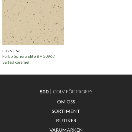
FO263367
Forbo Sphera Elite B+ 50967,
Salted caramel
OM OSS
SORTIMENT
BUTIKER
VARUMÄRKEN