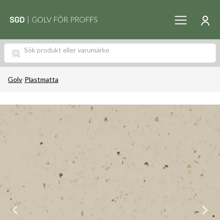
Golv
/
Plastmatta