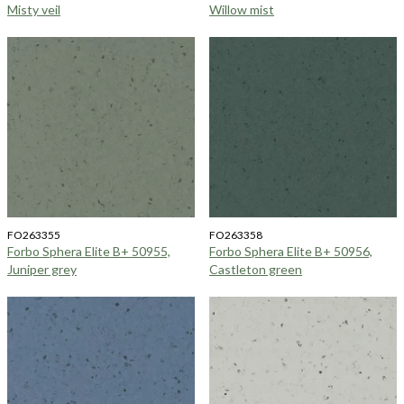
Misty veil
Willow mist
FO263355
FO263358
Forbo Sphera Elite B+ 50955,
Forbo Sphera Elite B+ 50956,
Juniper grey
Castleton green