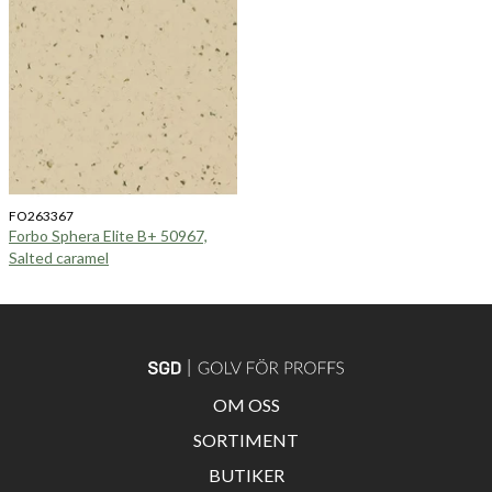
FO263367
Forbo Sphera Elite B+ 50967,
Salted caramel
OM OSS
SORTIMENT
BUTIKER