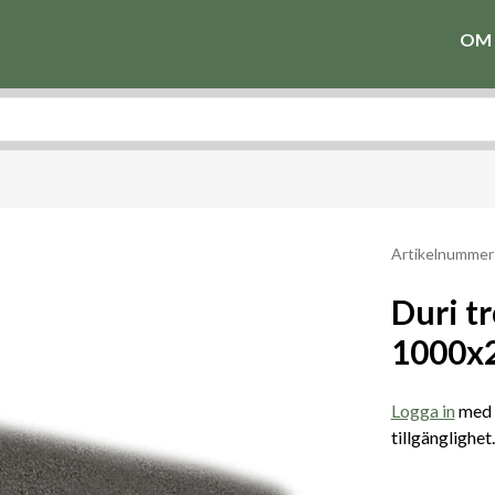
OM 
Artikelnummer
Duri tr
1000x
Logga in
med e
tillgänglighet.