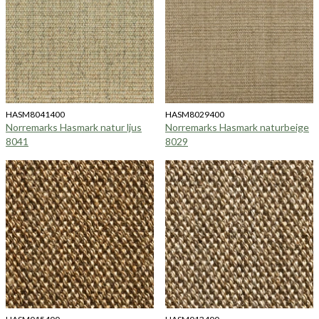
HASM8041400
HASM8029400
Norremarks Hasmark natur ljus
Norremarks Hasmark naturbeige
8041
8029