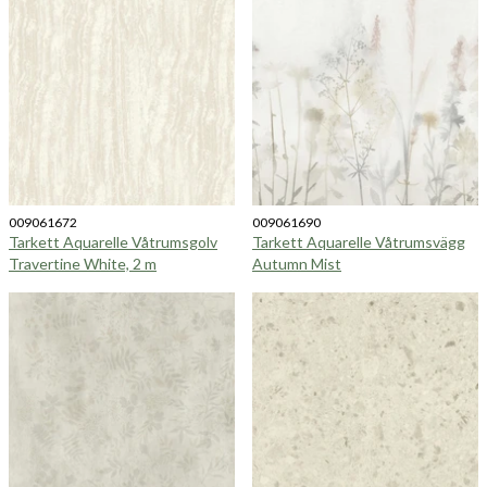
009061672
009061690
Tarkett Aquarelle Våtrumsgolv
Tarkett Aquarelle Våtrumsvägg
Travertine White, 2 m
Autumn Mist