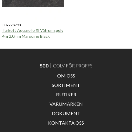
007778793
Tarkett Aquarelle Xl Våtrumsgolv
4m 2,0mm Marquine Black
OM OSS
SORTIMENT
BUTIKER
VARUMÄRKEN
DOKUMENT
KONTAKTA OSS