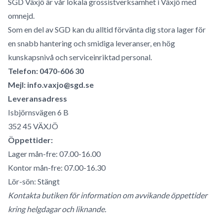
SGD Växjö är vår lokala grossistverksamhet i Växjö med
omnejd.
Som en del av SGD kan du alltid förvänta dig stora lager för
en snabb hantering och smidiga leveranser, en hög
kunskapsnivå och serviceinriktad personal.
Telefon: 0470-606 30
Mejl:
info.vaxjo@sgd.se
Leveransadress
Isbjörnsvägen 6 B
352 45 VÄXJÖ
Öppettider:
Lager mån-fre: 07.00-16.00
K
ontor mån-fre: 07.00-16.30
Lör-sön: Stängt
Kontakta butiken för information om avvikande öppettider
kring helgdagar och liknande.