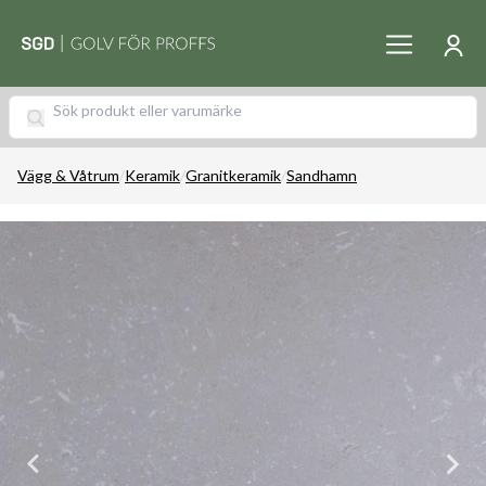
Vägg & Våtrum
/
Keramik
/
Granitkeramik
/
Sandhamn