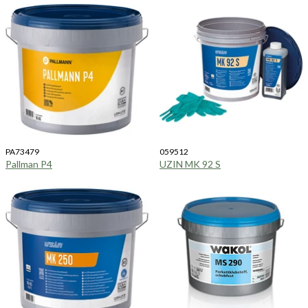
PA73479
059512
Pallman P4
UZIN MK 92 S