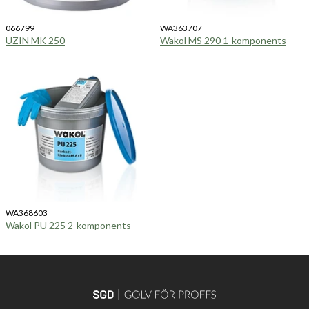
066799
WA363707
UZIN MK 250
Wakol MS 290 1-komponents
WA368603
Wakol PU 225 2-komponents