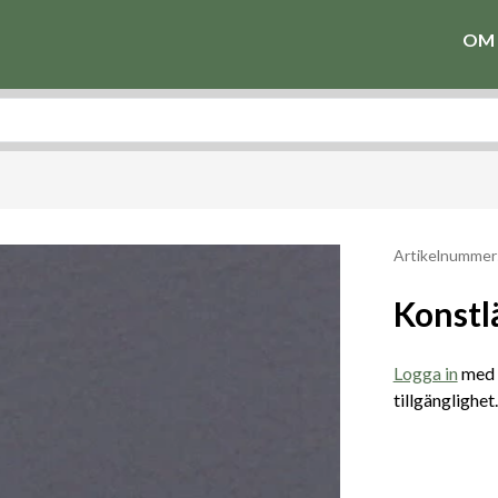
OM 
Artikelnummer
Konstl
Logga in
med e
tillgänglighet.