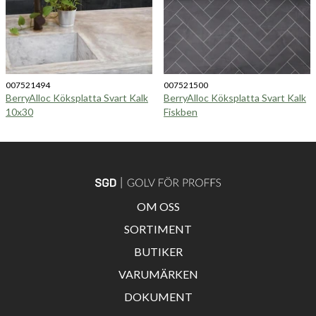
007521494
007521500
BerryAlloc Köksplatta Svart Kalk
BerryAlloc Köksplatta Svart Kalk
10x30
Fiskben
OM OSS
SORTIMENT
BUTIKER
VARUMÄRKEN
DOKUMENT