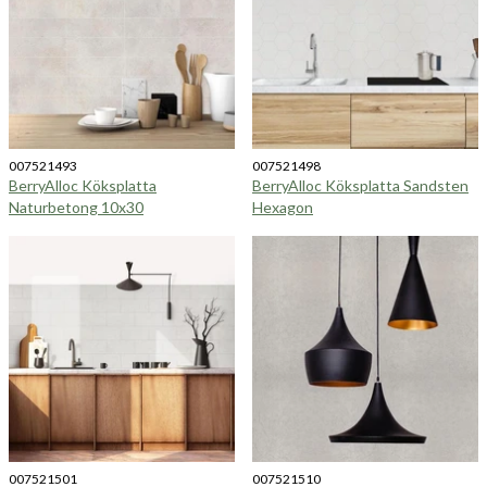
007521493
007521498
BerryAlloc Köksplatta
BerryAlloc Köksplatta Sandsten
Naturbetong 10x30
Hexagon
007521501
007521510