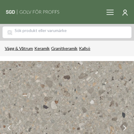
Vägg & Våtrum
/
Keramik
/
Granitkeramik
/
Kallsö