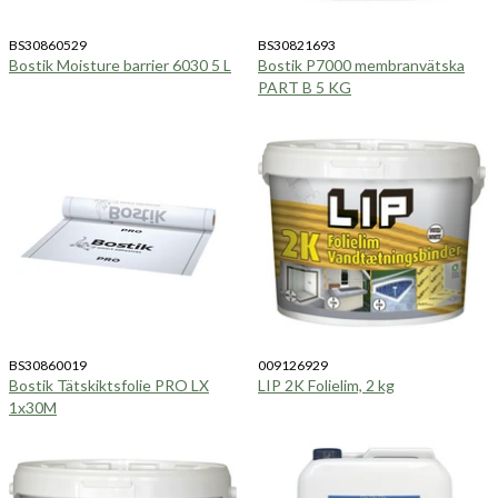
BS30860529
BS30821693
Bostik Moisture barrier 6030 5 L
Bostik P7000 membranvätska
PART B 5 KG
BS30860019
009126929
Bostik Tätskiktsfolie PRO LX
LIP 2K Folielim, 2 kg
1x30M