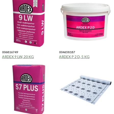
006816749
004658187
ARDEX 9 LW, 20 KG
ARDEX P 2 D, 5 KG