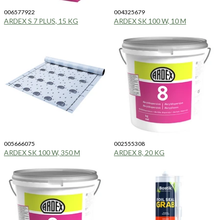
006577922
004325679
ARDEX S 7 PLUS, 15 KG
ARDEX SK 100 W, 10 M
005666075
002555308
ARDEX SK 100 W, 350 M
ARDEX 8, 20 KG