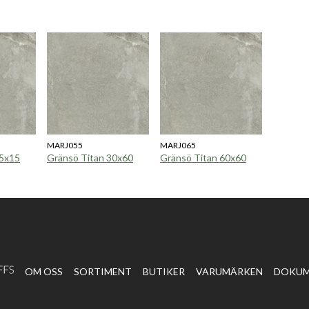
MARJ055
MARJ065
15x15
Gränsö Titan 30x60
Gränsö Titan 60x60
OM OSS
SORTIMENT
BUTIKER
VARUMÄRKEN
DOKU