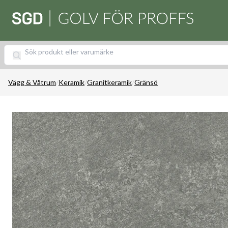
Vägg & Våtrum
/
Keramik
/
Granitkeramik
/
Gränsö