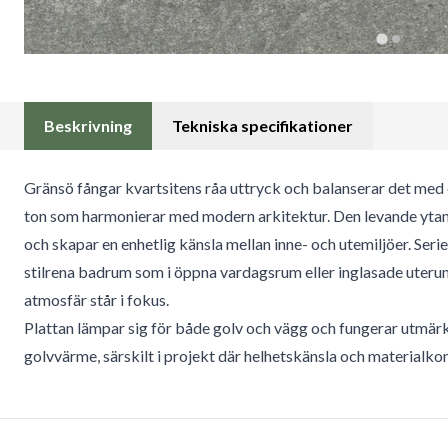
Beskrivning
Tekniska specifikationer
Gränsö fångar kvartsitens råa uttryck och balanserar det med
ton som harmonierar med modern arkitektur. Den levande ytan 
och skapar en enhetlig känsla mellan inne- och utemiljöer. Serien
stilrena badrum som i öppna vardagsrum eller inglasade uteru
atmosfär står i fokus.
Plattan lämpar sig för både golv och vägg och fungerar utmär
golvvärme, särskilt i projekt där helhetskänsla och materialkont