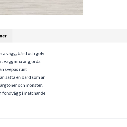
oner
era vägg, bård och golv
er. Väggarna är gjorda
an svepas runt
an sätta en bård som är
ärgtoner och mönster.
n fondvägg i matchande