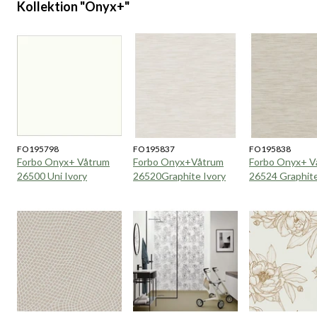
Kollektion "Onyx+"
FO195798
FO195837
FO195838
Forbo Onyx+ Våtrum
Forbo Onyx+Våtrum
Forbo Onyx+ V
26500 Uni Ivory
26520Graphite Ivory
26524 Graphit