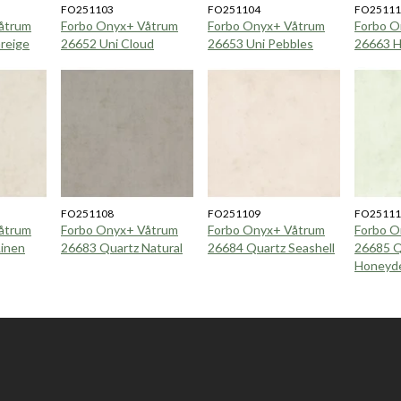
FO251103
FO251104
FO25111
åtrum
Forbo Onyx+ Våtrum
Forbo Onyx+ Våtrum
Forbo O
reige
26652 Uni Cloud
26653 Uni Pebbles
26663 H
FO251108
FO251109
FO25111
åtrum
Forbo Onyx+ Våtrum
Forbo Onyx+ Våtrum
Forbo O
Linen
26683 Quartz Natural
26684 Quartz Seashell
26685 Q
Honeyd