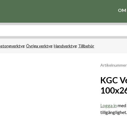
OM 
 betongverktyg
/
Övriga verktyg
/
Handverktyg
/
Tillbehör
Artikelnummer
KGC Ve
100x
Logga in
med e
tillgänglighet.