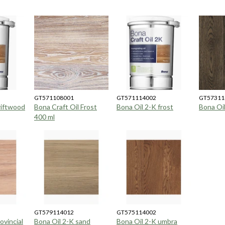
GT571108001
GT571114002
GT57311
riftwood
Bona Craft Oil Frost
Bona Oil 2-K frost
Bona Oil
400 ml
GT579114012
GT575114002
ovincial
Bona Oil 2-K sand
Bona Oil 2-K umbra