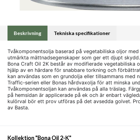
Beskrivning
Tekniska specifikationer
Tvåkomponentsolja baserad på vegetabiliska oljor med 
utmärkta mättnadsegenskaper som ger ett djupt skydd.
Bona Craft Oil 2K består av modifierade vegetabiliska o
hjälp av en härdare för snabbare torkning och förbättr
kan användas som en grundolja eller tillsammans med n
Traffic-serien eller Bonas hårdvaxolja för att minska un
Tvåkomponentsoljan kan användas på alla träslag. Fär
på hemsidan är applicerade på ek och är enbart vägled
kulörval bör ett prov utföras på det avsedda golvet. P
av Basta.
Kollektion "Bona Oil 2-K"