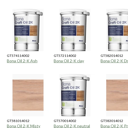
GT574114002
GT572114002
GT582014012
Bona Oil 2-K Ash
Bona Oil 2-K clay
Bona Oil 2-K D
GT581014012
GT570014002
GT583014012
Bona Oil 2-K Misty
Bona Oil 2-K neutral
Bona Oil 2-K Pr