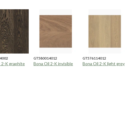
4002
GT580014012
GT576114012
 2-K graphite
Bona Oil 2-K invisible
Bona Oil 2-K light grey