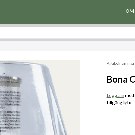
OM 
Artikelnumme
Bona C
Logga in
med e
tillgänglighet.