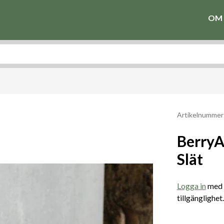
OM 
Artikelnummer
BerryA
Slät
Logga in
med e
tillgänglighet.