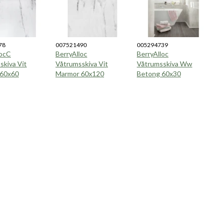
78
007521490
005294739
locC
BerryAlloc
BerryAlloc
skiva Vit
Våtrumsskiva Vit
Våtrumsskiva Ww
 60x60
Marmor 60x120
Betong 60x30