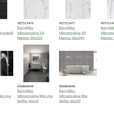
007521476
007521477
0075214
BerryAlloc
BerryAlloc
BerryAl
tromboli
Våtrumsskiva Vit
Våtrumsskiva Vit
Våtrums
Marmor 60x120
Marmor 60x240
Marmor
006884049
006884046
BerryAlloc
BerryAlloc
Ww Ljus
Våtrumsskiva Ww Ljus
Våtrumsskiva Ww
Skiffer 60x30
Skiffer 60x30