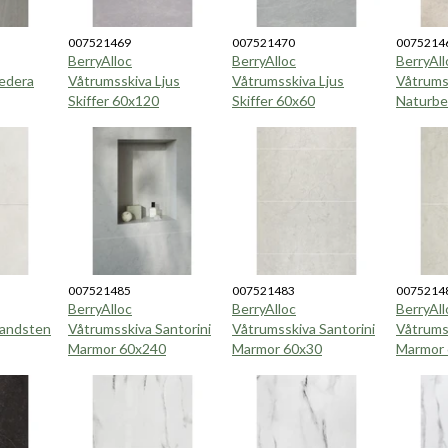
007521469
007521470
0075214
BerryAlloc
BerryAlloc
BerryAll
edera
Våtrumsskiva Ljus
Våtrumsskiva Ljus
Våtrums
Skiffer 60x120
Skiffer 60x60
Naturbe
007521485
007521483
0075214
BerryAlloc
BerryAlloc
BerryAll
Sandsten
Våtrumsskiva Santorini
Våtrumsskiva Santorini
Våtrumss
Marmor 60x240
Marmor 60x30
Marmor