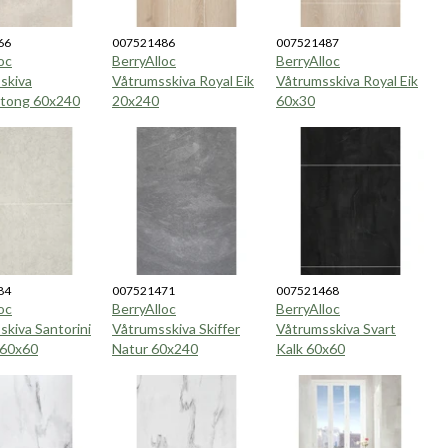
66
007521486
007521487
oc
BerryAlloc
BerryAlloc
skiva
Våtrumsskiva Royal Eik
Våtrumsskiva Royal Eik
tong 60x240
20x240
60x30
84
007521471
007521468
oc
BerryAlloc
BerryAlloc
kiva Santorini
Våtrumsskiva Skiffer
Våtrumsskiva Svart
 60x60
Natur 60x240
Kalk 60x60