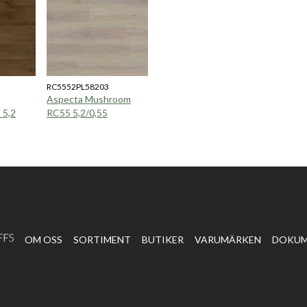
RC5552PL58203
Aspecta Mushroom
 5,2
RC55 5,2/0,55
OM OSS
SORTIMENT
BUTIKER
VARUMÄRKEN
DOKU