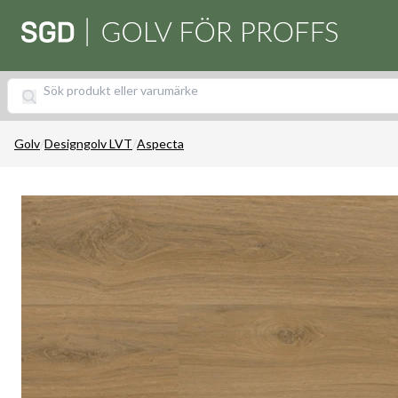
Golv
/
Designgolv LVT
/
Aspecta