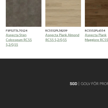
FSP52T5L70124
RC5552PL58209
RC5552PL6554
Aspecta Sten
Aspecta Plank Almond
Aspecta Plank
Colosseum RC55
RC55 5,2/0,55
Maggiore RC55
5,2/0,55