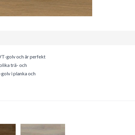
LVT-golv och är perfekt
olika trä- och
-golv i planka och