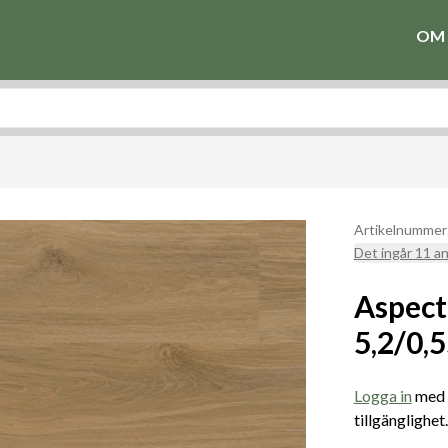
OM 
Artikelnumme
Det ingår 11 a
Aspect
5,2/0,
Logga in
med e
tillgänglighet.